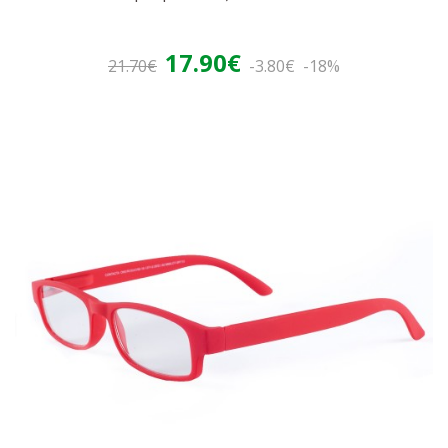
17.90€
21.70€
-3.80€
-18%