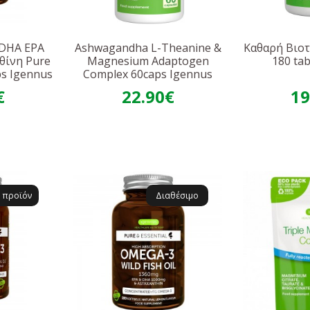
 DHA EPA
Ashwagandha L-Theanine &
Καθαρή Βιοτ
θίνη Pure
Magnesium Adaptogen
180 ta
ps Igennus
Complex 60caps Igennus
€
22.90€
19
 προϊόν
Διαθέσιμο