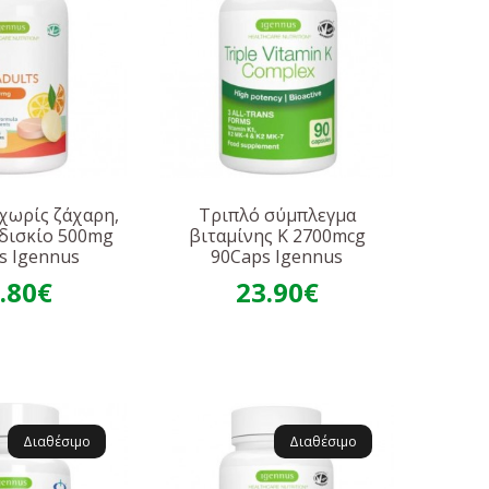
 χωρίς ζάχαρη,
Τριπλό σύμπλεγμα
δισκίο 500mg
βιταμίνης Κ 2700mcg
s Igennus
90Caps Igennus
.80€
23.90€
Διαθέσιμο
Διαθέσιμο