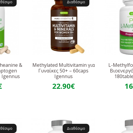
αθέσιμο
Διαθέσιμο
heanine &
Methylated Multivitamin για
L-Methylfo
aptogen
Γυναίκες 50+ – 60caps
Βιοενεργ
 Igennus
Igennus
180tabl
€
22.90€
16
αθέσιμο
Διαθέσιμο