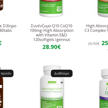
ε Σίδηρο
Συνένζυμο Q10 CoQ10
High Absor
180tabs
100mg-High Absorption
C3 Complex 
s
with Vitamin E&D
120softgels Igennus
€
25
26.90€
28.90€
 προϊόν
Διαθέσιμο