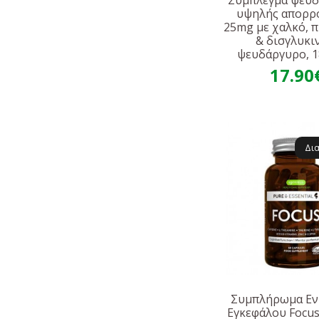
Σύμπλεγμα ψευ
υψηλής απορρ
25mg με χαλκό, π
& δισγλυκι
ψευδάργυρο, 1
17.90
Δι
Συμπλήρωμα Εν
Εγκεφάλου Focus