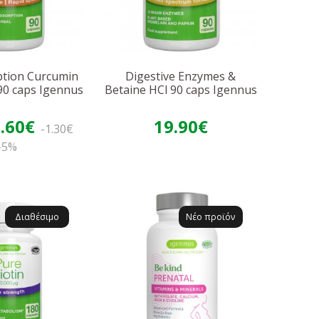
ption Curcumin
Digestive Enzymes &
90 caps Igennus
Betaine HCl 90 caps Igennus
.60€
19.90€
-1.30€
-5%
Διαθέσιμο
Νέο προϊόν