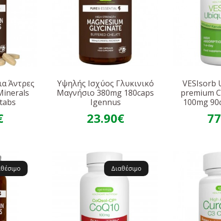
ια Άντρες
Υψηλής Ισχύος Γλυκινικό
VESIsorb 
Minerals
Μαγνήσιο 380mg 180caps
premium 
tabs
Igennus
100mg 90
€
23.90€
77
αθέσιμο
Διαθέσιμο