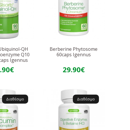
Ubiquinol-QH
Berberine Phytosome
Coenzyme Q10
60caps Igennus
caps Igennus
.90€
29.90€
Διαθέσιμο
Διαθέσιμο