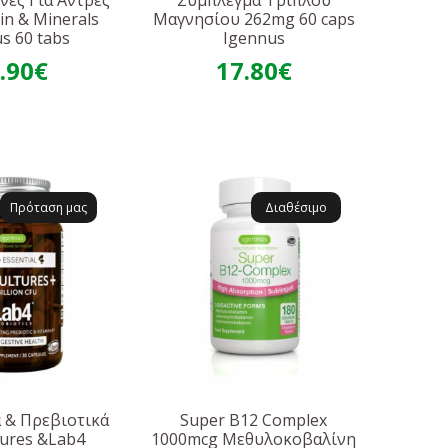
νες Για Άντρες
Σύμπλεγμα Τριπλού
in & Minerals
Μαγνησίου 262mg 60 caps
s 60 tabs
Igennus
.90€
17.80€
Πρόταση μας
Διαθέσιμο
 & Πρεβιοτικά
Super B12 Complex
tures &Lab4
1000mcg Μεθυλοκοβαλίνη