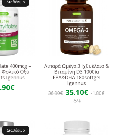
Διαθέσιμο
late 400mcg –
Λιπαρά Ωμέγα 3 Ιχθυέλαιο &
ό Φολικό Οξύ
Βιταμίνη D3 1000iu
ets Igennus
EPA&DHA 180softgel
Igennus
.90€
35.10€
36.90€
-1.80€
-5%
Διαθέσιμο