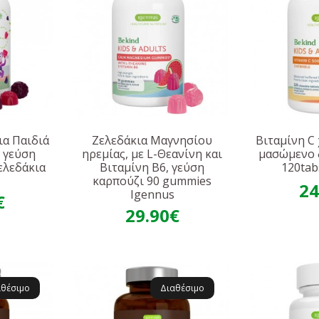
ια Παιδιά
Ζελεδάκια Mαγνησίου
Βιταμίνη C
 γεύση
ηρεμίας, με L-Θεανίνη και
μασώμενο 
ελεδάκια
Bιταμίνη B6, γεύση
120tab
s
καρπούζι 90 gummies
24
Igennus
€
29.90€
αθέσιμο
Διαθέσιμο