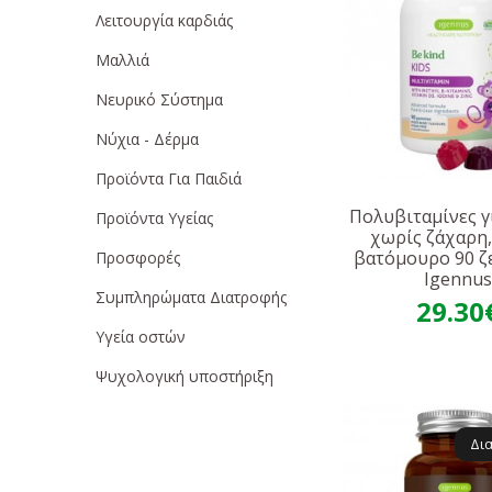
Λειτουργία καρδιάς
Μαλλιά
Νευρικό Σύστημα
Νύχια - Δέρμα
Προϊόντα Για Παιδιά
Πολυβιταμίνες γ
Προϊόντα Υγείας
χωρίς ζάχαρη,
βατόμουρο 90 ζ
Προσφορές
Igennu
Συμπληρώματα Διατροφής
29.30
Υγεία οστών
Ψυχολογική υποστήριξη
Δι