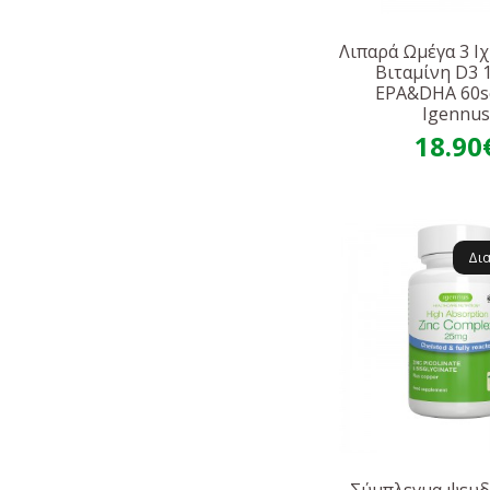
Λιπαρά Ωμέγα 3 Ι
Βιταμίνη D3 
EPA&DHA 60s
Igennu
18.90
Δι