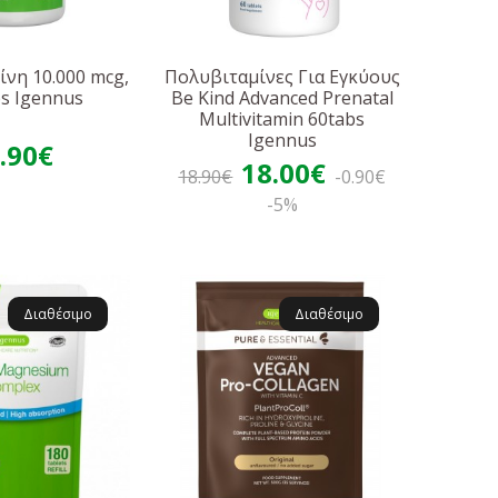
ίνη 10.000 mcg,
Πολυβιταμίνες Για Εγκύους
bs Igennus
Be Kind Advanced Prenatal
Multivitamin 60tabs
Igennus
.90€
18.00€
18.90€
-0.90€
-5%
Διαθέσιμο
Διαθέσιμο