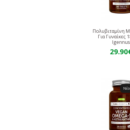
Πολυβιταμίνη Μ
Για Γυναίκες 
Igennu
29.90
Νέο