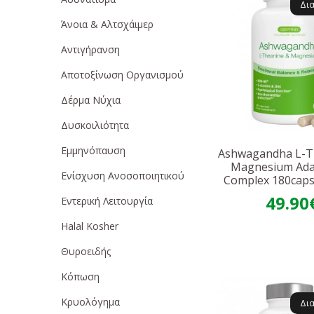
Δι
Άνοια & Αλτσχάιμερ
Αντιγήρανση
Αποτοξίνωση Οργανισμού
Δέρμα Νύχια
Δυσκοιλιότητα
Εμμηνόπαυση
Ashwagandha L-T
Magnesium Ad
Ενίσχυση Ανοσοποιητικού
Complex 180caps
49.90
Εντερική Λειτουργία
Ηalal Κosher
Θυροειδής
Κόπωση
Κρυολόγημα
Δι