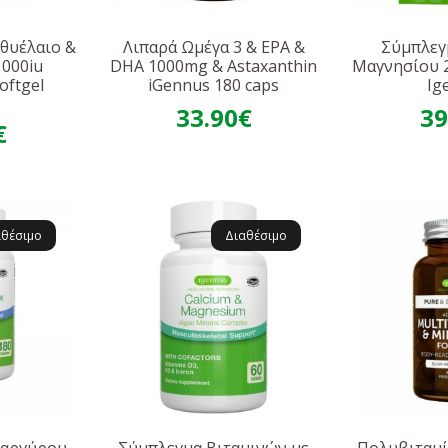
χθυέλαιο &
Λιπαρά Ωμέγα 3 & EPA &
Σύμπλεγ
1000iu
DHA 1000mg & Astaxanthin
Μαγνησίου 
oftgel
iGennus 180 caps
Ig
s
33.90€
39
€
αθέσιμο
Διαθέσιμο