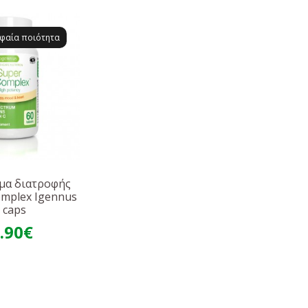
φαία ποιότητα
μα διατροφής
omplex Igennus
 caps
.90€