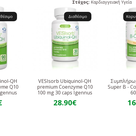
Στόχος:
Καρδιαγγειακή Υγεία
αθέσιμο
Διαθέσιμο
Κορυ
inol-QH
VESIsorb Ubiquinol-QH
Συμπλήρω
yme Q10
premium Coenzyme Q10
Super B - C
Igennus
100 mg 30 caps Igennus
60
€
28.90€
16