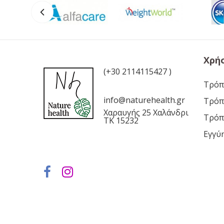
Χρή
(+30 2114115427 )
Τρόπ
info@naturehealth.gr
Τρόπ
Χαραυγής 25 Χαλάνδρι
Τρόπ
ΤΚ 15232
Εγγύ