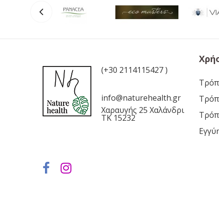
Χρή
(+30 2114115427 )
Τρόπ
info@naturehealth.gr
Τρόπ
Χαραυγής 25 Χαλάνδρι
Τρόπ
ΤΚ 15232
Εγγύ