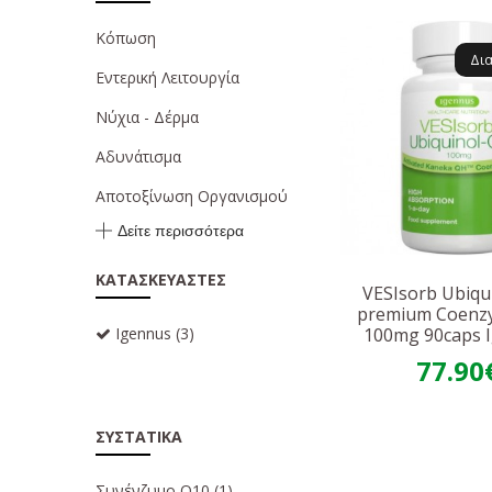
Κόπωση
Δι
Εντερική Λειτουργία
Νύχια - Δέρμα
Αδυνάτισμα
Αποτοξίνωση Οργανισμού
Δείτε περισσότερα
ΚΑΤΑΣΚΕΥΑΣΤΈΣ
VESIsorb Ubiqu
premium Coenz
Igennus
(3)
100mg 90caps 
77.90
ΣΥΣΤΑΤΙΚΆ
Συνένζυμο Q10
(1)