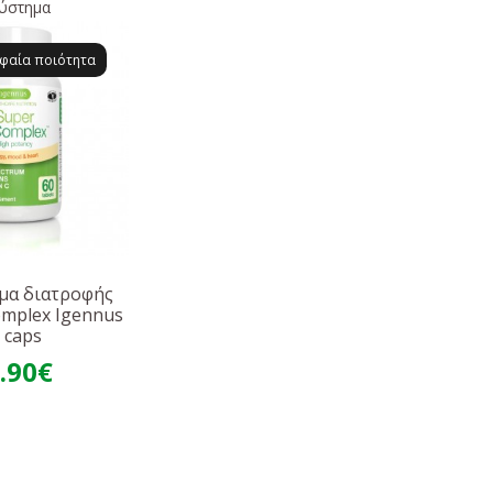
ύστημα
φαία ποιότητα
μα διατροφής
omplex Igennus
 caps
.90€