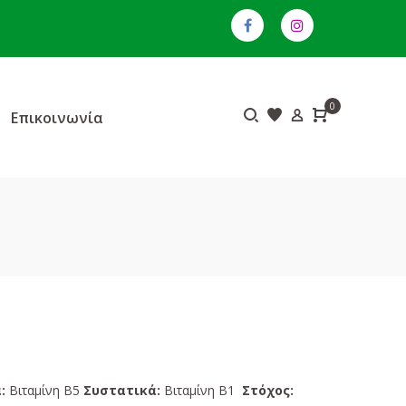
0
Επικοινωνία
:
Βιταμίνη B5
Συστατικά:
Βιταμίνη Β1
Στόχος: