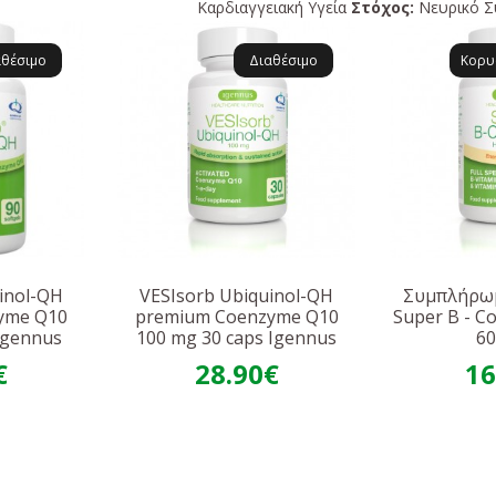
Καρδιαγγειακή Υγεία
Στόχος:
Νευρικό Σ
αθέσιμο
Διαθέσιμο
Κορυ
inol-QH
VESIsorb Ubiquinol-QH
Συμπλήρω
yme Q10
premium Coenzyme Q10
Super B - C
Igennus
100 mg 30 caps Igennus
60
€
28.90€
16