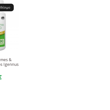
αθέσιμο
ymes &
ps Igennus
€