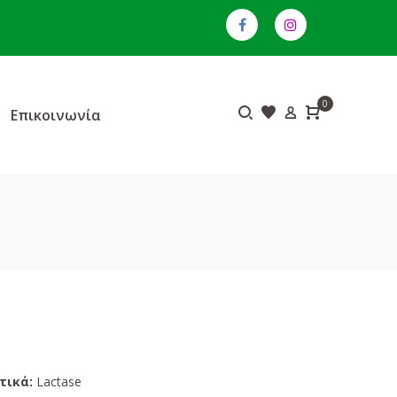
0
Επικοινωνία
τικά:
Lactase