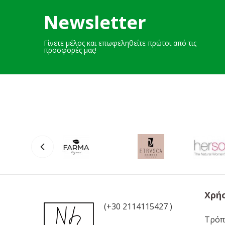
Newsletter
Γίνετε μέλος και επωφεληθείτε πρώτοι από τις
προσφορές μας!
Χρή
(+30 2114115427 )
Τρόπ