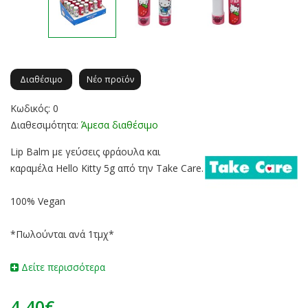
Διαθέσιμο
Νέο προϊόν
Κωδικός: 0
Διαθεσιμότητα:
Άμεσα διαθέσιμο
Lip Balm με γεύσεις φράουλα και
καραμέλα Hello Kitty 5g από την Take Care.
100% Vegan
*Πωλούνται ανά 1τμχ*
Δείτε περισσότερα
4.40€