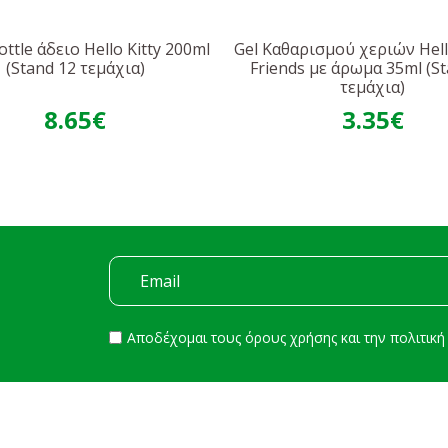
ottle άδειο Hello Kitty 200ml
Gel Καθαρισμού χεριών Hello
(Stand 12 τεμάχια)
Friends με άρωμα 35ml (S
τεμάχια)
8.65€
3.35€
Αποδέχομαι τους
όρους χρήσης
και την
πολιτικ