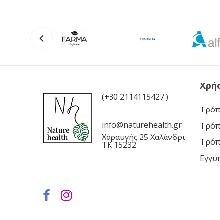
Χρή
(+30 2114115427 )
Τρόπ
info@naturehealth.gr
Τρόπ
Χαραυγής 25 Χαλάνδρι
Τρόπ
ΤΚ 15232
Εγγύ