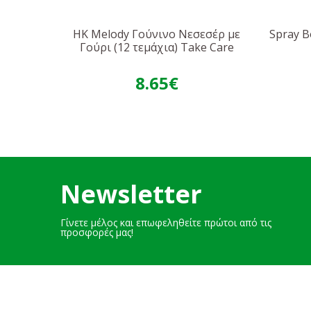
HK Melody Γούνινο Νεσεσέρ με
Spray B
Γούρι (12 τεμάχια) Take Care
8.65€
Newsletter
Γίνετε μέλος και επωφεληθείτε πρώτοι από τις
προσφορές μας!