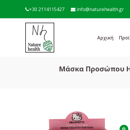
+30 2114115427
info@naturehealth.gr
Αρχική
Προϊ
Μάσκα Προσώπου Hel