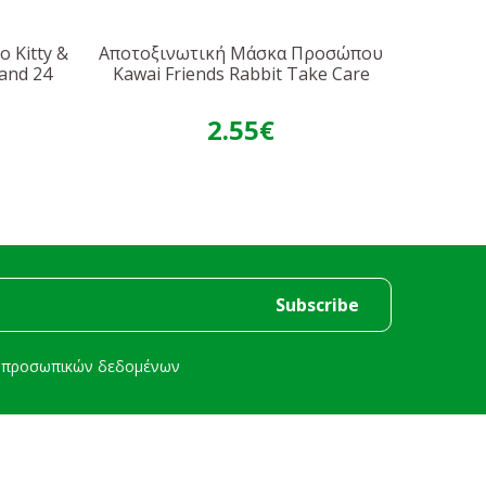
 Kitty &
Αποτοξινωτική Μάσκα Προσώπου
Αναγε
tand 24
Kawai Friends Rabbit Take Care
Kuro
2.55€
ή προσωπικών δεδομένων