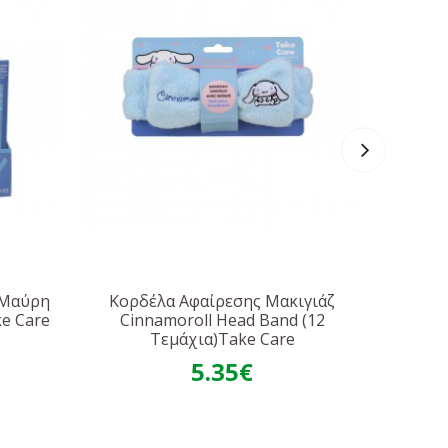
 Μαύρη
Κορδέλα Αφαίρεσης Μακιγιάζ
Kuromi 
ke Care
Cinnamoroll Head Band (12
Τεμάχια)Take Care
5.35€