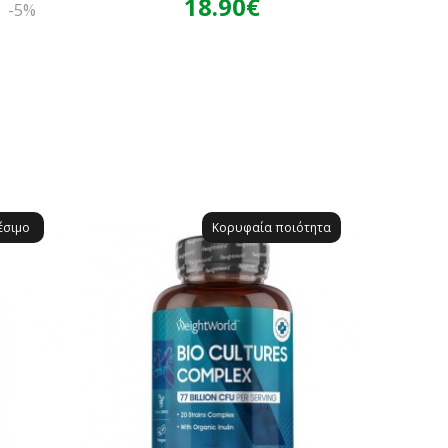
18.90€
€
-5%
έσιμο
Κορυφαία ποιότητα