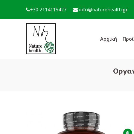
+30 2114115427
info@naturehealth.gr
Αρχική
Προϊ
Οργαν