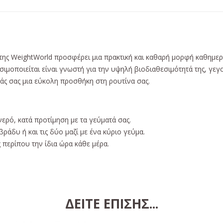
της WeightWorld προσφέρει μια πρακτική και καθαρή μορφή καθημε
ιμοποιείται είναι γνωστή για την υψηλή βιοδιαθεσιμότητά της, γεγ
ς σας μια εύκολη προσθήκη στη ρουτίνα σας.
νερό, κατά προτίμηση με τα γεύματά σας.
ράδυ ή και τις δύο μαζί με ένα κύριο γεύμα.
 περίπου την ίδια ώρα κάθε μέρα.
ΔΕΊΤΕ ΕΠΊΣΗΣ...