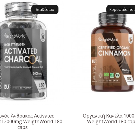
Διαθέσιμο
Κορυφαία ποι
ργός Άνθρακας Activated
Οργανική Κανέλα 100
al 2000mg WeigthWorld 180
WeightWorld 180 ca
caps