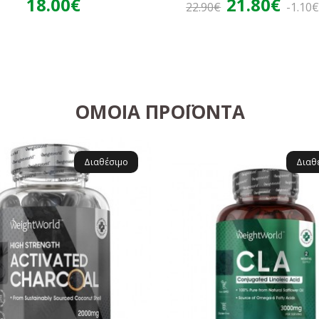
18.00€
21.80€
22.90€
-1.10
ΌΜΟΙΑ ΠΡΟΪΌΝΤΑ
Διαθέσιμο
Διαθ