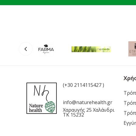
Χρή
(+30 2114115427 )
Τρόπ
info@naturehealth.gr
Τρόπ
Χαραυγής 25 Χαλάνδρι
Τρόπ
ΤΚ 15232
Εγγύ