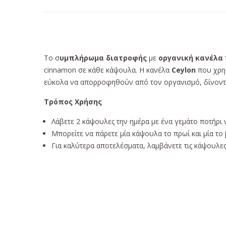
Το σ
υμπλήρωμα διατροφής
με
οργανική κανέλα
cinnamon σε κάθε κάψουλα. Η κανέλα
Ceylon
που χρησ
εύκολα να απορροφηθούν από τον οργανισμό, δίνοντά
Τρόπος Χρήσης
Λάβετε 2 κάψουλες την ημέρα με ένα γεμάτο ποτήρι 
Μπορείτε να πάρετε μία κάψουλα το πρωί και μία το β
Για καλύτερα αποτελέσματα, λαμβάνετε τις κάψουλες
Συστατικά
Κανέλα 1000 mg