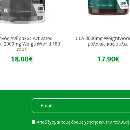
ργός Άνθρακας Activated
CLA 3000mg Weightworl
al 2000mg WeigthWorld 180
μαλακές κάψουλες
caps
18.00€
17.90€
Αποδέχομαι τους
όρους χρήσης
και την
πολιτικ