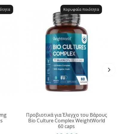
ότητα
Κορυφαία ποιότητα
0mg
Προβιοτικά για Έλεγχο του Βάρους
CLA 
ps
Bio Culture Complex WeightWorld
60 caps