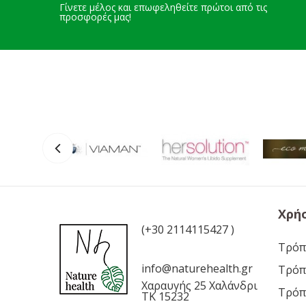
Γίνετε μέλος και επωφεληθείτε πρώτοι από τις
προσφορές μας!
Χρή
(+30 2114115427 )
Τρόπ
info@naturehealth.gr
Τρόπ
Χαραυγής 25 Χαλάνδρι
Τρόπ
ΤΚ 15232