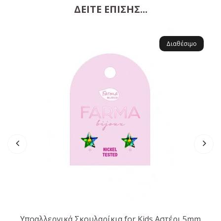
ΔΕΊΤΕ ΕΠΊΣΗΣ...
Τα κοσμήματα είναι οικολογικά καθώς είναι κατασκευασμένα
από οικολογικό ορείχαλκο, χωρίς νικέλιο, κάδμιο, μόλυβδο και
παράγονται με σεβασμό στο περιβάλλον.
Διαθέσιμο
Επίσημη συνεργασία με την Swarovski Crystal.
Πιστοποιημένα απο την AIDECO (Ιταλική Ένωση Δερματολόγων
& Κοσμητολόγων)
Υποαλλεργικά Σκουλαρίκια for Kids Αστέρι 5mm