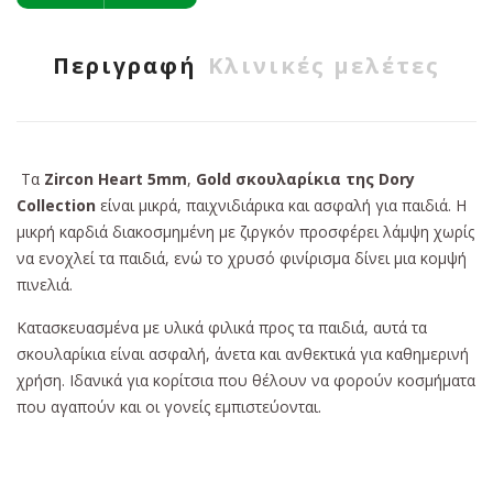
Περιγραφή
Κλινικές μελέτες
Τα
Zircon Heart 5mm
,
Gold σκουλαρίκια της Dory
Collection
είναι μικρά, παιχνιδιάρικα και ασφαλή για παιδιά. Η
μικρή καρδιά διακοσμημένη με ζιργκόν προσφέρει λάμψη χωρίς
να ενοχλεί τα παιδιά, ενώ το χρυσό φινίρισμα δίνει μια κομψή
πινελιά.
Κατασκευασμένα με υλικά φιλικά προς τα παιδιά, αυτά τα
σκουλαρίκια είναι ασφαλή, άνετα και ανθεκτικά για καθημερινή
χρήση. Ιδανικά για κορίτσια που θέλουν να φορούν κοσμήματα
που αγαπούν και οι γονείς εμπιστεύονται.
Η ποιότητα, η ομορφιά και η ασφάλεια είναι οι λέξεις κλειδιά
που προσδιορίζουν την φιλοσοφία της Farma Bijoux! 100%
Κατασκευασμένα στην Ιταλία.