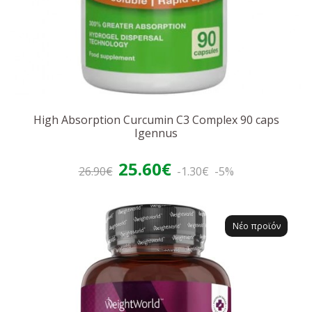
High Absorption Curcumin C3 Complex 90 caps
Igennus
25.60€
26.90€
-1.30€
-5%
Νέο προϊόν