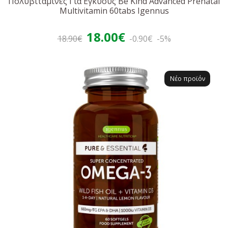
Πολυβιταμίνες Για Εγκύους Be Kind Advanced Prenatal
Multivitamin 60tabs Igennus
18.00€
18.90€
-0.90€
-5%
Νέο προϊόν