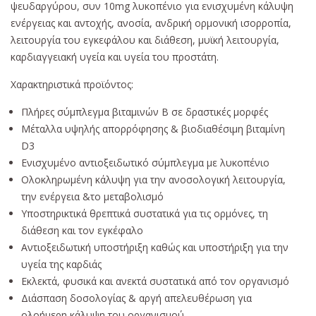
ψευδαργύρου, συν 10mg λυκοπένιο για ενισχυμένη κάλυψη
ενέργειας και αντοχής, ανοσία, ανδρική ορμονική ισορροπία,
λειτουργία του εγκεφάλου και διάθεση, μυϊκή λειτουργία,
καρδιαγγειακή υγεία και υγεία του προστάτη.
Χαρακτηριστικά προϊόντος:
Πλήρες σύμπλεγμα βιταμινών Β σε δραστικές μορφές
Μέταλλα υψηλής απορρόφησης & βιοδιαθέσιμη βιταμίνη
D3
Ενισχυμένο αντιοξειδωτικό σύμπλεγμα με λυκοπένιο
Ολοκληρωμένη κάλυψη για την ανοσολογική λειτουργία,
την ενέργεια &το μεταβολισμό
Υποστηρικτικά θρεπτικά συστατικά για τις ορμόνες, τη
διάθεση και τον εγκέφαλο
Αντιοξειδωτική υποστήριξη καθώς και υποστήριξη για την
υγεία της καρδιάς
Εκλεκτά, φυσικά και ανεκτά συστατικά από τον οργανισμό
Διάσπαση δοσολογίας & αργή απελευθέρωση για
ολοήμερη κάλυψη του οργανισμού