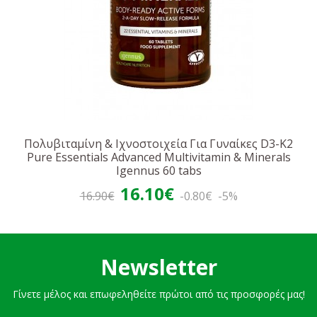
Ψευδάργυρος (ως διγλυκινικός) 15 mg 150
Χαλκός (ως διγλυκινικός) 0,9 mg 90
Σελήνιο (ως σεληνιώδες νάτριο) 99 μg 180
Χρώμιο (ως πικολινικό) 47 μg 118
Μολυβδαίνιο (ως μολυβδαινικό νάτριο 47 μg 94)
Ιώδιο (ως ιωδιούχο κάλιο) 150 μg 100
Βόριο (ως βορικό οξύ) 1,8 mg n/a
Λυκοπένιο 9,5 mg n/a
Πολυβιταμίνη & Ιχνοστοιχεία Για Γυναίκες D3-K2
Pure Essentials Advanced Multivitamin & Minerals
Igennus 60 tabs
16.10€
16.90€
-0.80€
-5%
Newsletter
Γίνετε μέλος και επωφεληθείτε πρώτοι από τις προσφορές μας!