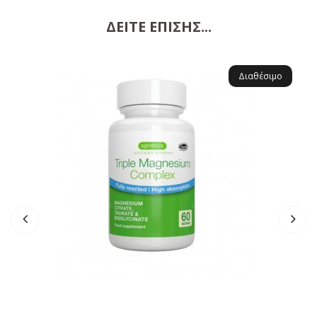
Magnesium citrate (πλήρως αντιδρασμένο)
Magnesium taurate (chelates)
ΔΕΊΤΕ ΕΠΊΣΗΣ...
Magnesium bisglycinate (chelates)
Bulking agents: μικροκρυσταλλική κυτταρίνη,
υδροξυπροπυλοκυτταρίνη
Διαθέσιμο
Anti-caking agent: ασκορβυλ παλμιτικό
Glazing agents: υδροξυπροπυλομεθυλοκυτταρίνη,
γλυκερόλη