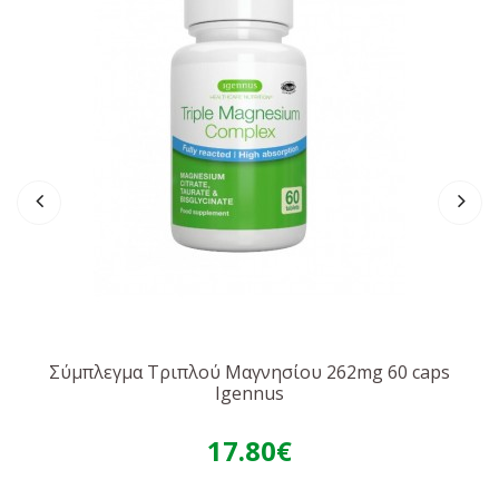
Χωρίς γλουτένη, γαλακτοκομικά, σόγια, αυγά, οστρακοειδή,
μαγιά, ξηρούς καρπούς ή φιστίκια. Χωρίς ΓΤΟ. Συμβατό με
δίαιτες halal και kosher.
Σύμπλεγμα Τριπλού Μαγνησίου 262mg 60 caps
Igennus
17.80€