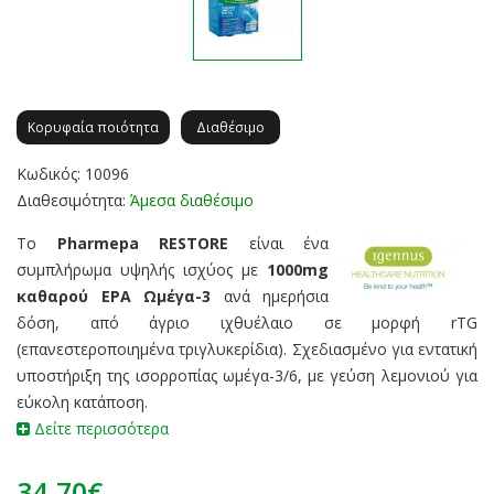
Κορυφαία ποιότητα
Διαθέσιμο
Κωδικός: 10096
Διαθεσιμότητα:
Άμεσα διαθέσιμο
Το
Pharmepa RESTORE
είναι ένα
συμπλήρωμα υψηλής ισχύος με
1000mg
καθαρού EPA
Ωμέγα-3
ανά ημερήσια
δόση, από άγριο ιχθυέλαιο σε μορφή rTG
(επανεστεροποιημένα τριγλυκερίδια). Σχεδιασμένο για εντατική
υποστήριξη της ισορροπίας ωμέγα-3/6, με γεύση λεμονιού για
εύκολη κατάποση.
Δείτε περισσότερα
34.70€