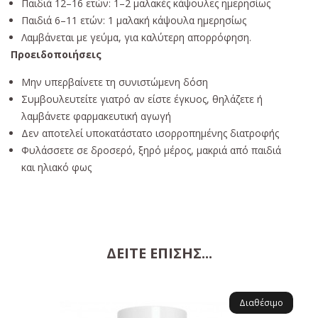
Παιδιά 12–16 ετών: 1–2 μαλακές κάψουλες ημερησίως
Παιδιά 6–11 ετών: 1 μαλακή κάψουλα ημερησίως
Λαμβάνεται με γεύμα, για καλύτερη απορρόφηση.
Προειδοποιήσεις
Μην υπερβαίνετε τη συνιστώμενη δόση
Συμβουλευτείτε γιατρό αν είστε έγκυος, θηλάζετε ή
λαμβάνετε φαρμακευτική αγωγή
Δεν αποτελεί υποκατάστατο ισορροπημένης διατροφής
Φυλάσσετε σε δροσερό, ξηρό μέρος, μακριά από παιδιά
και ηλιακό φως
Συστατικά
Κέλυφος κάψουλας: ζελατίνη ψαριού, φυτική γλυκερόλη
rTG (επανεστεροποιημένα τριγλυκερίδια) συμπύκνωμα EPA
ΔΕΊΤΕ ΕΠΊΣΗΣ...
από άγριο ιχθυέλαιο γαύρου
Φυσική γεύση λεμονιού
Αντιοξειδωτικό: βιταμίνη E (d-άλφα-τοκοφερόλη)
Αλλεργιογόνα:
Περιέχει ιχθυέλαιο και ζελατίνη ψαριού.
Διαθέσιμο