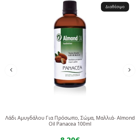
Βιταμίνη E – 6.7 mg α‑TE
Διαθέσιμο
Softgel shell: ζελατίνη, γλυκερόλη, καραμέλα
MCT (μεσαίας αλύσου τριγλυκερίδια)
Anti‑oxidant: βιταμίνη Ε
Χωρίς: γλουτένη, λακτόζη, σόγια, γαλακτοκομικά, αυγά, ψάρια,
ξηρούς καρπούς • Vegan, μη-GMO, Halal & Kosher συμβατό
Λάδι Αμυγδάλου Για Πρόσωπο, Σώμα, Μαλλιά- Almond
Oil Panacea 100ml
8.20€